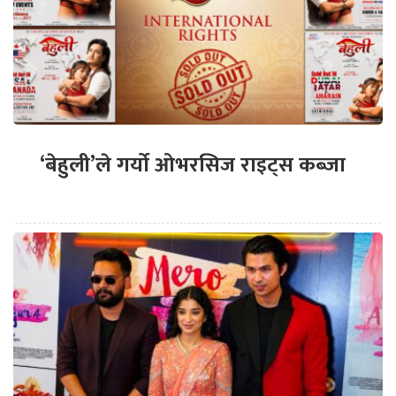
‘बेहुली’ले गर्यो ओभरसिज राइट्स कब्जा