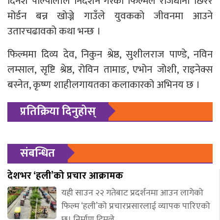
दिनेश पाल्पालीले निर्देशन गरेको फिल्मले राजधानी छिरेर
मोर्डन बन्न खोज्ने गाउँले युवकको जीवनमा आउने
उतारचढावको कथा भन्छ ।
फिल्ममा दिव्य देव, निकुन श्रेष्ठ, सुशीलराज पाण्डे, नविन
लम्साल, सृष्टि श्रेष्ठ, रोविन तामाङ, एभोन जोशी, राइनेक्स
बस्नेत, कृष्ण शाहीलगायतका कलाकारको अभिनय छ ।
प्रतिक्रिया दिनुहोस्
संबन्धित
देशभर ‘हली’को प्रचार आक्रामक
यही साउन २२ गतेबाट प्रदर्शनमा आउन लागेको
फिल्म ‘हली’को प्रचारप्रसारलाई व्यापक पारिएको
छ। निर्माण टिमले