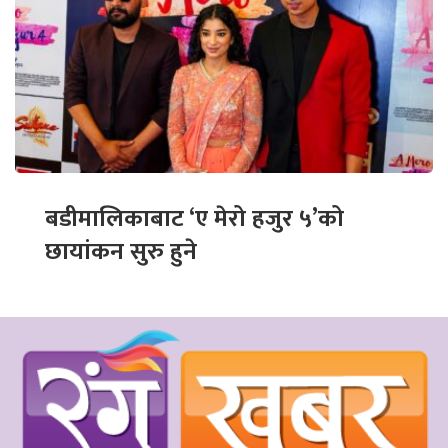
बडीमालिकाबाट ‘ए मेरो हजुर ५’को
छायांकन सुरु हुने