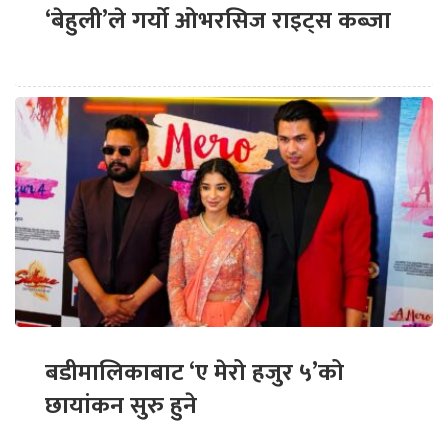
‘बेहुली’ले गर्यो ओभरसिज राइट्स कब्जा
बडीमालिकाबाट ‘ए मेरो हजुर ५’को
छायांकन सुरु हुने