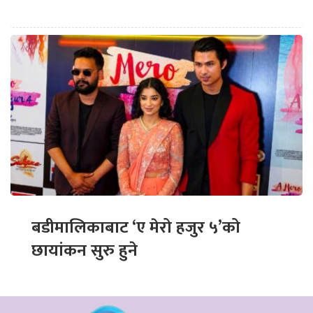
बडीमालिकाबाट ‘ए मेरो हजुर ५’को
छायांकन सुरु हुने