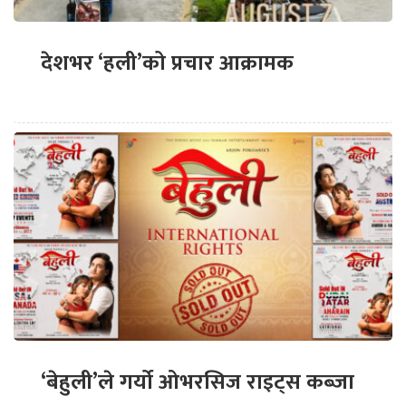
देशभर ‘हली’को प्रचार आक्रामक
‘बेहुली’ले गर्यो ओभरसिज राइट्स कब्जा