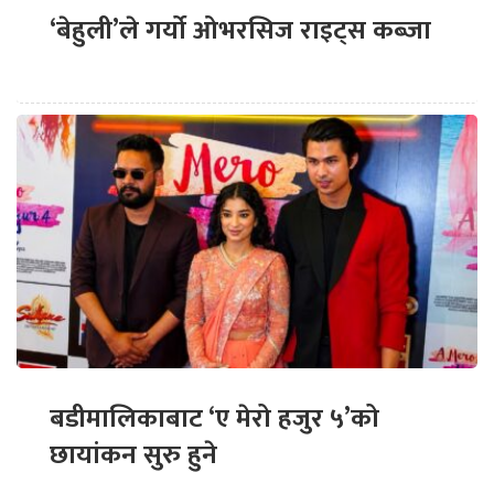
‘बेहुली’ले गर्यो ओभरसिज राइट्स कब्जा
बडीमालिकाबाट ‘ए मेरो हजुर ५’को
छायांकन सुरु हुने