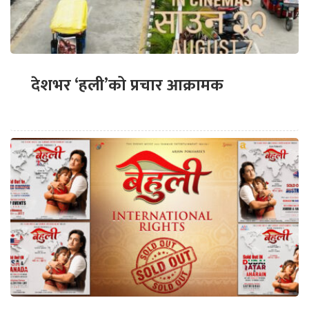
देशभर ‘हली’को प्रचार आक्रामक