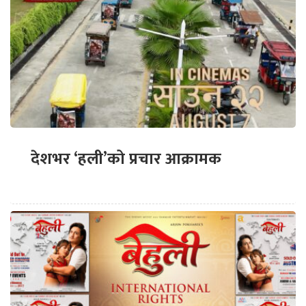
देशभर ‘हली’को प्रचार आक्रामक