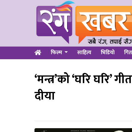
फिल्म
साहित्य
भिडियो
गित
‘मन्त्र’को ‘घरि घरि’ ग
दीया