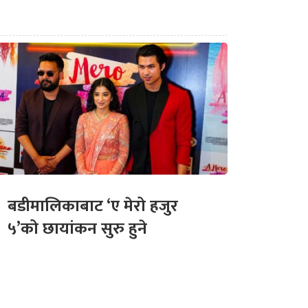
बडीमालिकाबाट ‘ए मेरो हजुर
५’को छायांकन सुरु हुने