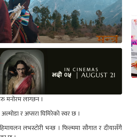
यहरु मनोरम लाग्छन ।
अल्मोडा र अप्सरा घिमिरेको स्वर छ ।
े हिमायलन लभस्टोरी भन्छ । फिल्ममा सौगात र दीयासँगै