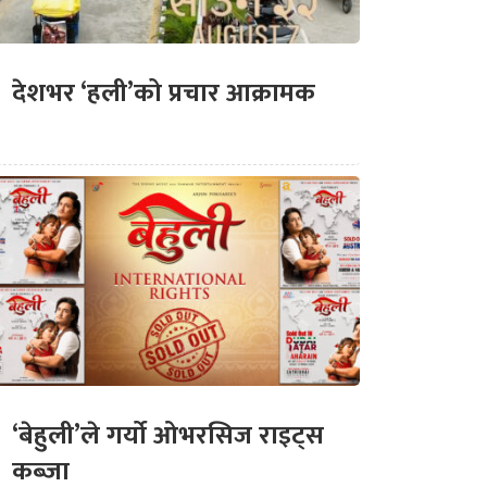
देशभर ‘हली’को प्रचार आक्रामक
‘बेहुली’ले गर्यो ओभरसिज राइट्स
कब्जा