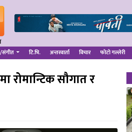
/संगीत
टि.भि.
अन्तरवार्ता
विचार
फोटो गल्लेरी
ीतमा रोमान्टिक सौगात र