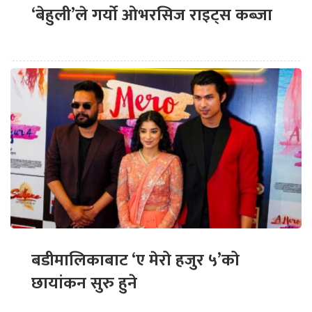
‘बेहुली’ले गर्यो ओभरसिज राइट्स कब्जा
बडीमालिकाबाट ‘ए मेरो हजुर ५’को
छायांकन सुरु हुने