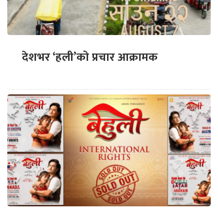
देशभर ‘हली’को प्रचार आक्रामक