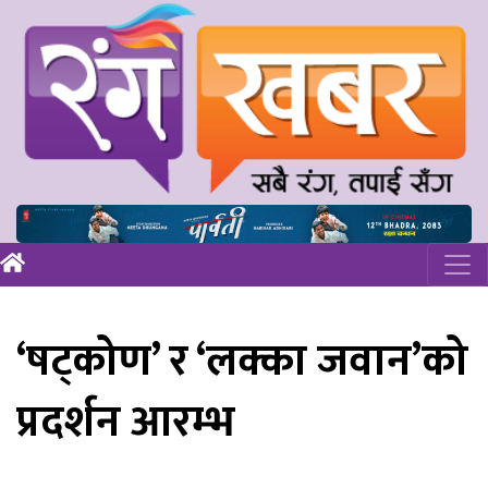
‘षट्कोण’ र ‘लक्का जवान’को
प्रदर्शन आरम्भ