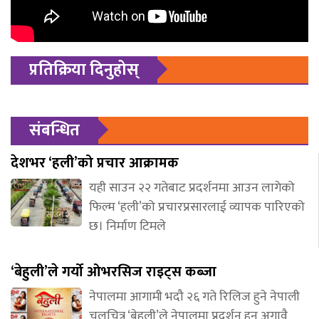
प्रतिक्रिया दिनुहोस्
संबन्धित
देशभर ‘हली’को प्रचार आक्रामक
यही साउन २२ गतेबाट प्रदर्शनमा आउन लागेको
फिल्म ‘हली’को प्रचारप्रसारलाई व्यापक पारिएको
छ। निर्माण टिमले
‘बेहुली’ले गर्यो ओभरसिज राइट्स कब्जा
नेपालमा आगामी भदौ २६ गते रिलिज हुने नेपाली
चलचित्र ‘बेहुली’ले नेपालमा प्रदर्शन हुनु अगावै