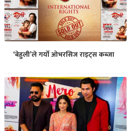
‘बेहुली’ले गर्यो ओभरसिज राइट्स कब्जा