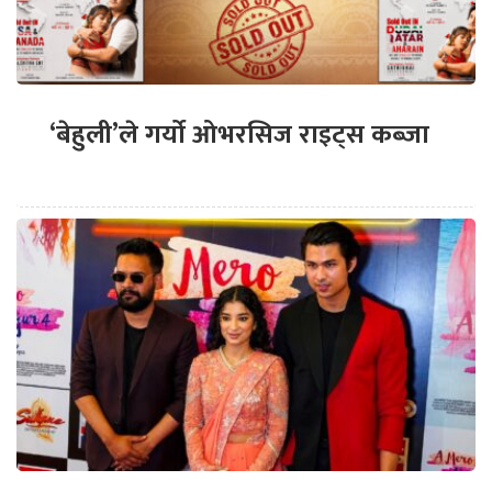
‘बेहुली’ले गर्यो ओभरसिज राइट्स कब्जा