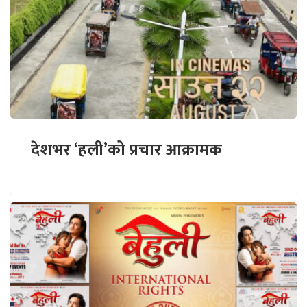
देशभर ‘हली’को प्रचार आक्रामक