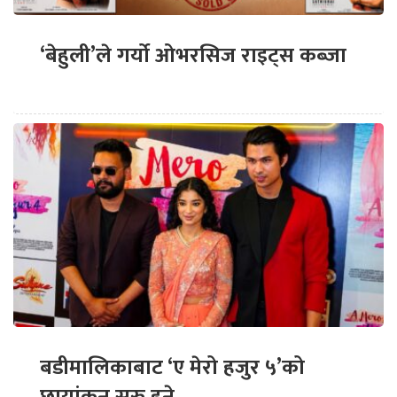
‘बेहुली’ले गर्यो ओभरसिज राइट्स कब्जा
बडीमालिकाबाट ‘ए मेरो हजुर ५’को
छायांकन सुरु हुने