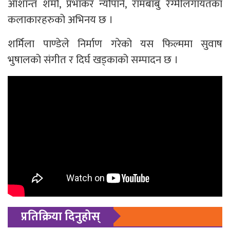
आशान्त शर्मा, प्रभाकर न्यौपाने, रामबाबु रेग्मीलगायतका
कलाकारहरुको अभिनय छ ।
शर्मिला पाण्डेले निर्माण गरेको यस फिल्ममा सुवाष
भुषालको संगीत र दिर्घ खड्काको सम्पादन छ ।
प्रतिक्रिया दिनुहोस्