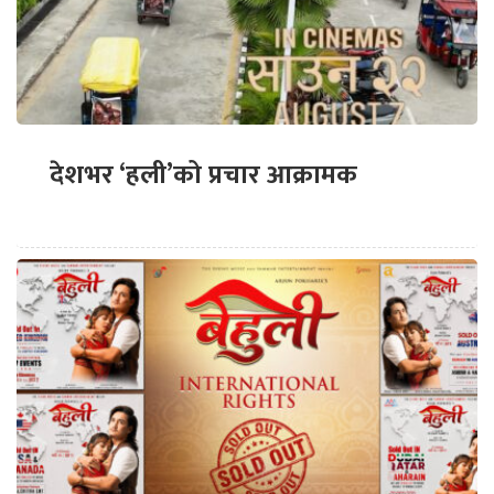
देशभर ‘हली’को प्रचार आक्रामक