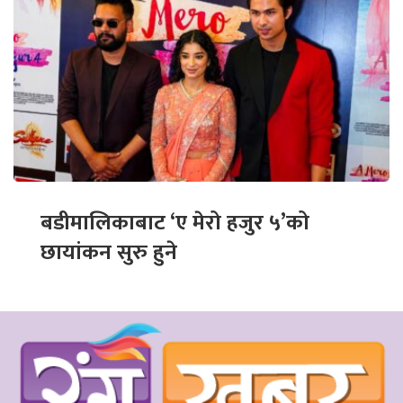
बडीमालिकाबाट ‘ए मेरो हजुर ५’को
छायांकन सुरु हुने