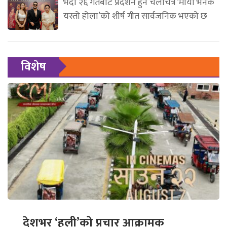
भदौ २६ गतेबाट प्रदर्शन हुने चलचित्र ‘माया भनेकै
यस्तो होला’को शीर्ष गीत सार्वजनिक भएको छ
विशेष
देशभर ‘हली’को प्रचार आक्रामक