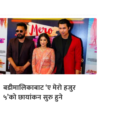
बडीमालिकाबाट ‘ए मेरो हजुर
५’को छायांकन सुरु हुने