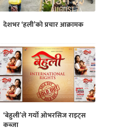
देशभर ‘हली’को प्रचार आक्रामक
‘बेहुली’ले गर्यो ओभरसिज राइट्स
कब्जा