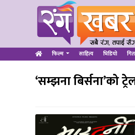
फिल्म
साहित्य
भिडियो
गित
‘सम्झना बिर्सना’को ट्र