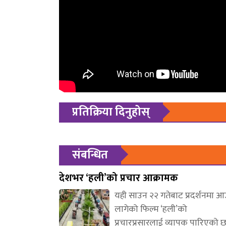
प्रतिक्रिया दिनुहोस्
संबन्धित
देशभर ‘हली’को प्रचार आक्रामक
यही साउन २२ गतेबाट प्रदर्शनमा 
लागेको फिल्म ‘हली’को
प्रचारप्रसारलाई व्यापक पारिएको 