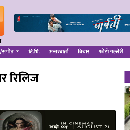
/संगीत
टि.भि.
अन्तरवार्ता
विचार
फोटो गल्लेरी
ेलर रिलिज