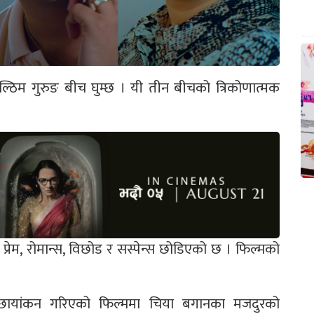
ुल्ठिम गुरुङ बीच घुम्छ । यी तीन बीचको त्रिकोणात्मक
ी, प्रेम, रोमान्स, विछोड र सस्पेन्स छोडिएको छ । फिल्मको
ा छायांकन गरिएको फिल्ममा चिया बगानका मजदुरको