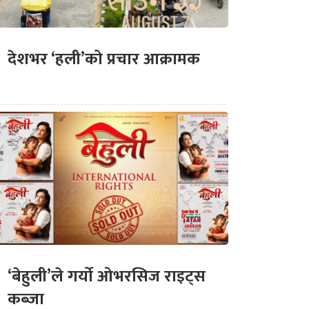
देशभर ‘हली’को प्रचार आक्रामक
‘बेहुली’ले गर्यो ओभरसिज राइट्स
कब्जा