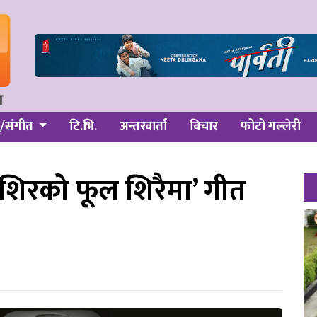
/संगीत
टि.भि.
अन्तरवार्ता
विचार
फोटो गल्लेरी
 ‘शिरको फूल शिरैमा’ गीत