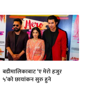
बडीमालिकाबाट ‘ए मेरो हजुर
५’को छायांकन सुरु हुने