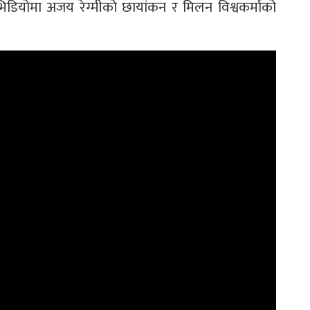
भिडियोमा अजय रेग्मीको छायांकन र मिलन विश्वकर्माको