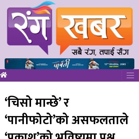
‘चिसो मान्छे’ र
‘पानीफोटो’को असफलताले
‘प्रकाश’को भविष्यमा प्रश्न