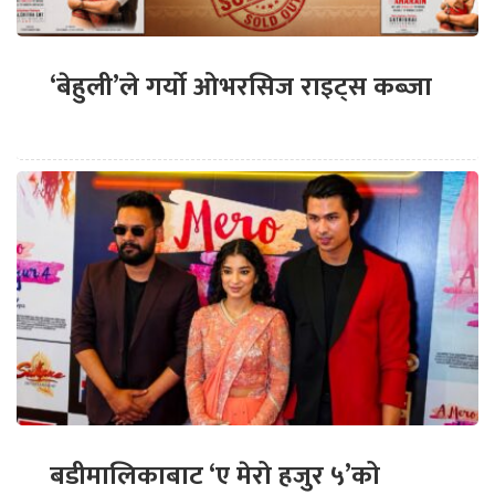
‘बेहुली’ले गर्यो ओभरसिज राइट्स कब्जा
बडीमालिकाबाट ‘ए मेरो हजुर ५’को