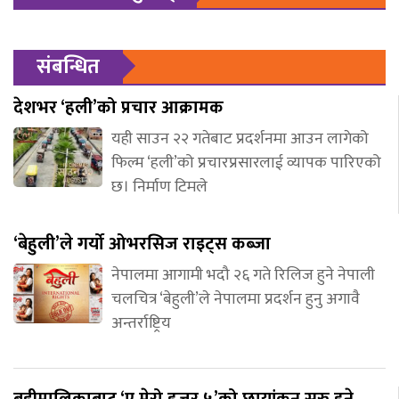
संबन्धित
देशभर ‘हली’को प्रचार आक्रामक
यही साउन २२ गतेबाट प्रदर्शनमा आउन लागेको
फिल्म ‘हली’को प्रचारप्रसारलाई व्यापक पारिएको
छ। निर्माण टिमले
‘बेहुली’ले गर्यो ओभरसिज राइट्स कब्जा
नेपालमा आगामी भदौ २६ गते रिलिज हुने नेपाली
चलचित्र ‘बेहुली’ले नेपालमा प्रदर्शन हुनु अगावै
अन्तर्राष्ट्रिय
बडीमालिकाबाट ‘ए मेरो हजुर ५’को छायांकन सुरु हुने