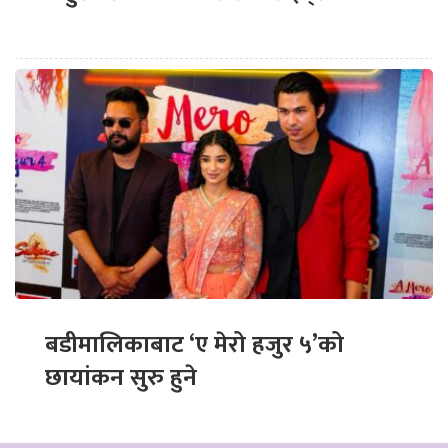
बडीमालिकाबाट ‘ए मेरो हजुर ५’को
छायांकन सुरु हुने