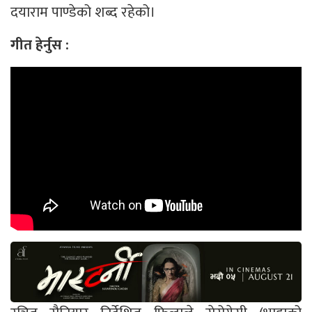
दयाराम पाण्डेको शब्द रहेको।
गीत हेर्नुस :