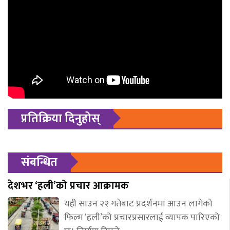
प्रतिक्रिया दिनुहोस्
संबन्धित
देशभर ‘हली’को प्रचार आक्रामक
यही साउन २२ गतेबाट प्रदर्शनमा आउन लागेको
फिल्म ‘हली’को प्रचारप्रसारलाई व्यापक पारिएको