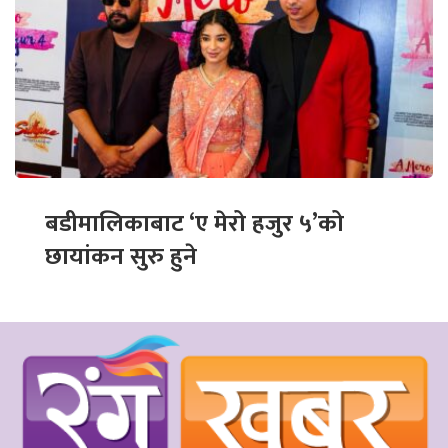
बडीमालिकाबाट ‘ए मेरो हजुर ५’को
छायांकन सुरु हुने