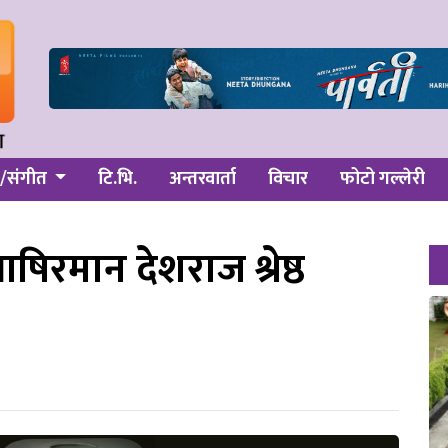
/संगीत
टि.भि.
अन्तरवार्ता
विचार
फोटो गल्लेरी
िरमान देशराज श्रेष्ठ