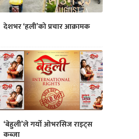
देशभर ‘हली’को प्रचार आक्रामक
‘बेहुली’ले गर्यो ओभरसिज राइट्स
कब्जा