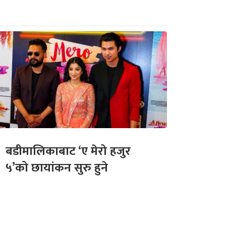
बडीमालिकाबाट ‘ए मेरो हजुर
५’को छायांकन सुरु हुने