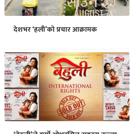
देशभर ‘हली’को प्रचार आक्रामक