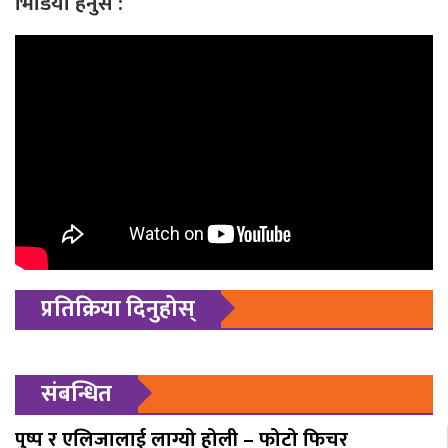
भिडियो हेर्नुस :
प्रतिक्रिया दिनुहोस्
संबन्धित
पुष्प र एलिजालाई लाग्यो होली – फोटो फिचर