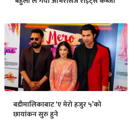
‘बेहुली’ले गर्यो ओभरसिज राइट्स कब्जा
बडीमालिकाबाट ‘ए मेरो हजुर ५’को
छायांकन सुरु हुने