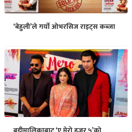
‘बेहुली’ले गर्यो ओभरसिज राइट्स कब्जा
बडीमालिकाबाट ‘ए मेरो हजुर ५’को