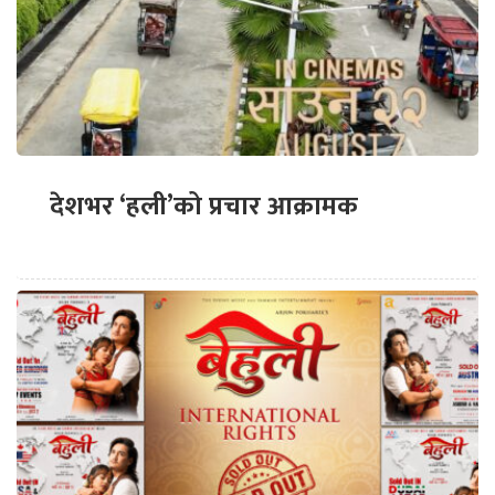
देशभर ‘हली’को प्रचार आक्रामक