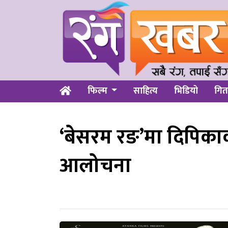
फिल्म
साहित्य
भिडियो
गित
‘बेसरम रङ’मा दिपिक
आलोचना