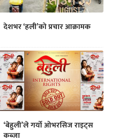
देशभर ‘हली’को प्रचार आक्रामक
‘बेहुली’ले गर्यो ओभरसिज राइट्स
कब्जा