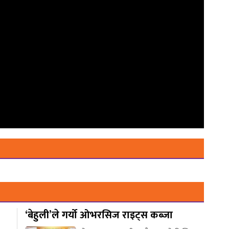
‘बेहुली’ले गर्यो ओभरसिज राइट्स कब्जा