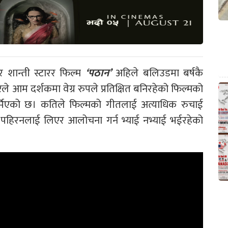
शान्ती स्टारर फिल्म
‘पठान’
अहिले बलिउडमा बर्षकै
रले आम दर्शकमा वेग्र रुपले प्रतिक्षित बनिरहेको फिल्मको
्मिएको छ। कतिले फिल्मको गीतलाई अत्याधिक रुचाई
 पहिरनलाई लिएर आलोचना गर्न भ्याई नभ्याई भईरहेको