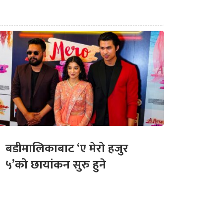
बडीमालिकाबाट ‘ए मेरो हजुर
५’को छायांकन सुरु हुने