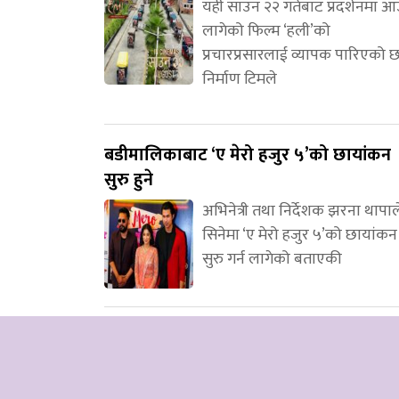
यही साउन २२ गतेबाट प्रदर्शनमा 
लागेको फिल्म ‘हली’को
प्रचारप्रसारलाई व्यापक पारिएको 
निर्माण टिमले
बडीमालिकाबाट ‘ए मेरो हजुर ५’को छायांकन
सुरु हुने
अभिनेत्री तथा निर्देशक झरना थापाल
सिनेमा ‘ए मेरो हजुर ५’को छायांकन
सुरु गर्न लागेको बताएकी