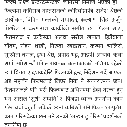
फिल्म ए.एच इन्टरटेन्मेन्टको ब्यानरमा निर्माण भएको हो ।
फिल्ममा कविराज गहतराजको कोरियोग्राफी, राजेश श्रेष्ठको
छायाँकन, विपिन मल्लको सम्पादन, कल्याण सिंह, अर्जुन
पोखरेल र करणराज कार्कीको संगीत छ। फिल्म सारा,
प्रितमराज र कविरका अलवा सरोज खनाल, हिउँवाला
गौतम, रोहन शाही, निरुता स्याङतान, कन्चन चालिसे,
सुस्मिता बराल, इभा श्रेष्ठ, अमोद भट्ट, आइपी आचार्य, ऋचा
शर्मा, अमेश न्यौपाने लगायतका कलाकारको अभिनय रहेको
छ । विगत २ दशकदेखि फिल्मको द्वन्द्व निर्देशन गर्दै आएका
अष्ट महर्जन फिल्मलाई लिएर निकै नै सकारात्मक छन।
प्रितमराजले पनि यसै फिल्मबाट अभिनयमा डेब्यु गरेका हुन्
भने साराले ‘सुश्री सम्पति’ र ‘पिंजडा ब्याक अगेन’मा काम
गरेर चर्चा बटुली सकेकी छन। कबिरले पनि फिल्म ‘लम्फु’मा
काम गरिसकेका छन भने उनको ‘लन्डन टु पेरिस’ प्रदर्शनको
तयारीमा छ।