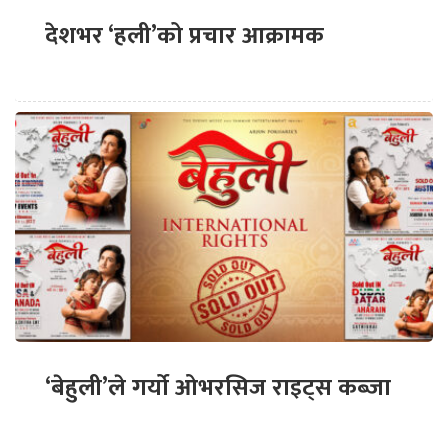
देशभर ‘हली’को प्रचार आक्रामक
‘बेहुली’ले गर्यो ओभरसिज राइट्स कब्जा