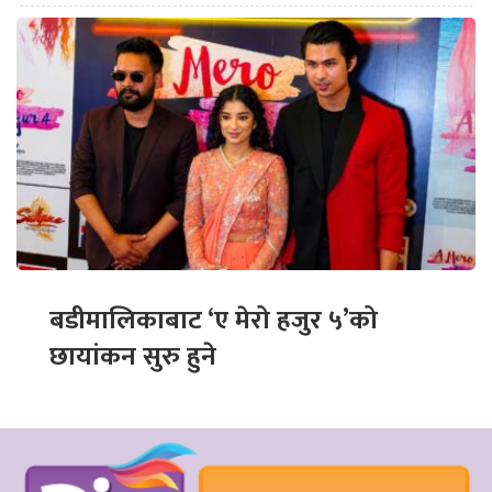
बडीमालिकाबाट ‘ए मेरो हजुर ५’को
छायांकन सुरु हुने