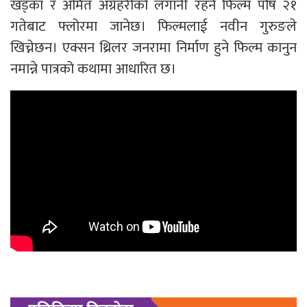
खड्का र अमित अग्रहरीको लगानी रहने फिल्म पौष २१
गतेबाट फ्लोरमा जानेछ। फिल्मलाई नवीन गुरुङले
खिच्नेछन। एक्सन थ्रिलर जनरामा निर्माण हुने फिल्म कानुन
नमान्ने पात्रको कथामा आधारित छ।