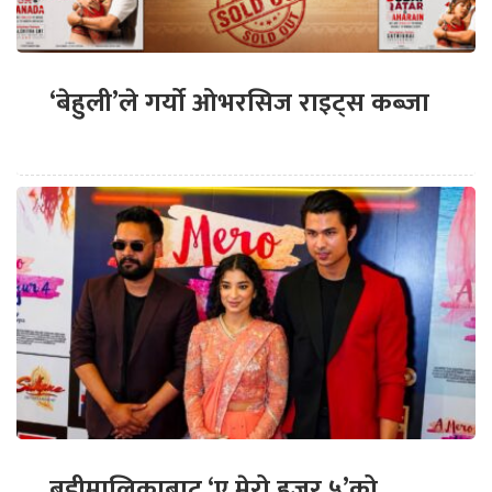
‘बेहुली’ले गर्यो ओभरसिज राइट्स कब्जा
बडीमालिकाबाट ‘ए मेरो हजुर ५’को