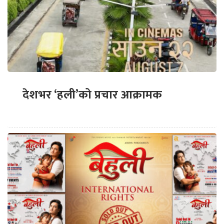
देशभर ‘हली’को प्रचार आक्रामक