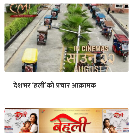
देशभर ‘हली’को प्रचार आक्रामक