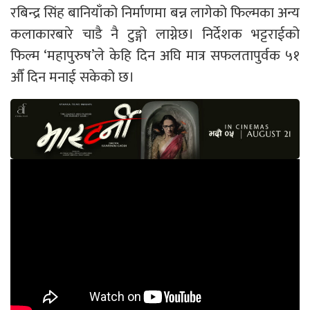
रबिन्द्र सिंह बानियाँको निर्माणमा बन्न लागेको फिल्मका अन्य
कलाकारबारे चाडै नै टुङ्गो लाग्नेछ। निर्देशक भट्टराईको
फिल्म ‘महापुरुष’ले केहि दिन अघि मात्र सफलतापुर्वक ५१
औँ दिन मनाई सकेको छ।