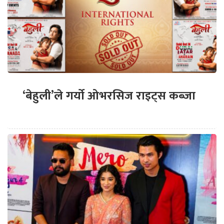
‘बेहुली’ले गर्यो ओभरसिज राइट्स कब्जा