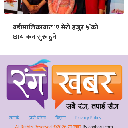
बडीमालिकाबाट ‘ए मेरो हजुर ५’को
छायांकन सुरु हुने
सम्पर्क
हाम्रो बारेमा
बिज्ञाप
Privacy Policy
All Rights Reserved. ©2026 रंग खबर
By appharu.com