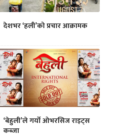
देशभर ‘हली’को प्रचार आक्रामक
‘बेहुली’ले गर्यो ओभरसिज राइट्स
कब्जा