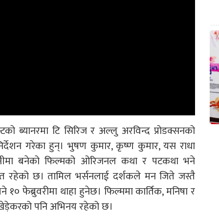
्टको ब्यानरमा टि सिरिज र अल्लु अरविन्द प्रोडक्सनको
्देशन गरेका हुन्। भुषण कुमार, कृष्ण कुमार, यस राधा
गानीमा बनेको फिल्मको ओरिजनल कथा र पटकथा भने
गीत रहेको छ। तामिल भर्सनलाई दर्शकले मन जिते जस्तै
ने १० फेब्रुवरीमा थाहा हुनेछ। फिल्ममा कार्तिक, मनिषा र
 खेड़ेकरको पनि अभिनय रहेको छ।