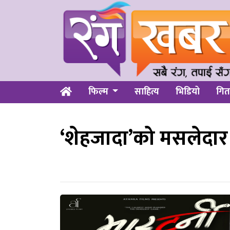
फिल्म
साहित्य
भिडियो
गित
‘शेहजादा’को मसलेदार 