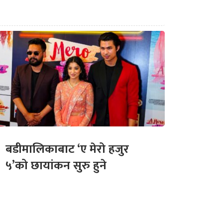
बडीमालिकाबाट ‘ए मेरो हजुर
५’को छायांकन सुरु हुने