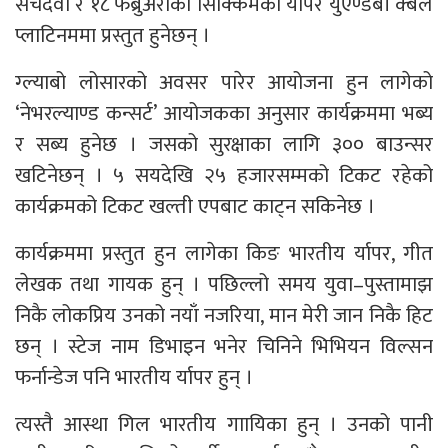
सचदेवा र १८ फेब्रुअरीका सिक्किमका र्यापर युएण्डबी क्बल
प्लाटिनममा प्रस्तुत हुनेछन् ।
ग्ल्याबो लोसारको अवसर पारेर आयोजना हुन लागेको
‘नेभरल्याण्ड कन्सर्ट’ आयोजकका अनुसार कार्यक्रममा भब्य
र सब्य हुनेछ । जसको सुरक्षाका लागि ३०० बाउन्सर
खटिनेछन् । ५ सयदेखि २५ हजारसम्मको टिकट रहेको
कार्यक्रमको टिकट खल्ती एपबाट काट्न सकिनेछ ।
कार्यक्रममा प्रस्तुत हुन लागेका किङ भारतीय र्यापर, गीत
लेखक तथा गायक हुन् । पछिल्लो समय युवा–पुस्तामाझ
निकै लोकप्रिय उनको नयाँ नजरिया, मान मेरी जान निकै हिट
छन् । स्टेज नाम डिभाइन भनेर चिनिने भिभियन विल्सन
फर्नान्डेज पनि भारतीय र्यापर हुन् ।
त्यस्तै आस्था गिल भारतीय गाायिका हुन् । उनको पानी