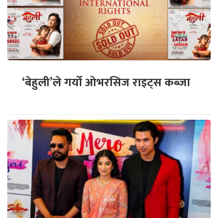
‘बेहुली’ले गर्यो ओभरसिज राइट्स कब्जा