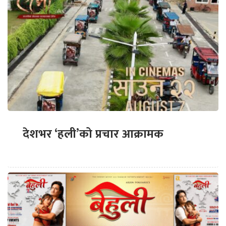
देशभर ‘हली’को प्रचार आक्रामक