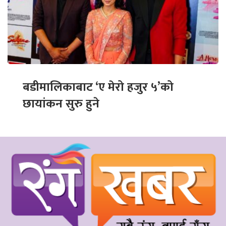
बडीमालिकाबाट ‘ए मेरो हजुर ५’को
छायांकन सुरु हुने