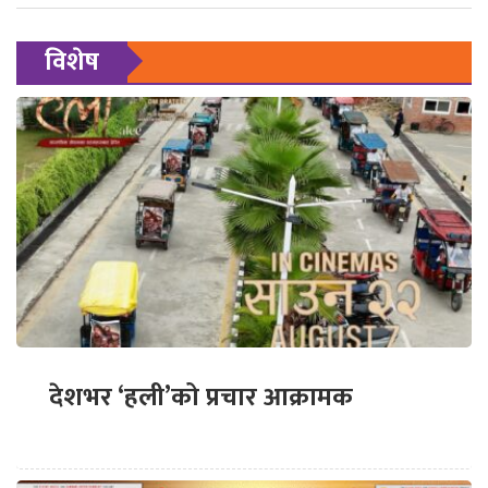
विशेष
देशभर ‘हली’को प्रचार आक्रामक