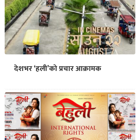
देशभर ‘हली’को प्रचार आक्रामक