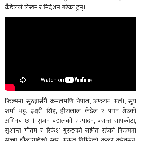
कँडेलले लेखन र निर्देशन गरेका हुन्।
फिल्ममा सुरक्षासँगै कमलमणि नेपाल, अफरान अली, सुर्य
शर्मा भट्ट, इश्वरी सिंह, हीरालाल कँडेल र पवन श्रेष्ठको
अभिनय छ । सुजन बडालको सम्पादन, वसन्त सापकोटा,
सुशान्त गौतम र रिकेश गुरुङको सङ्गीत रहेको फिल्ममा
सज्जा चौलागाईंको स्वर, अनन्त घिमिरेको कलर करेक्सन,