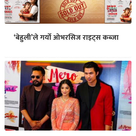
‘बेहुली’ले गर्यो ओभरसिज राइट्स कब्जा