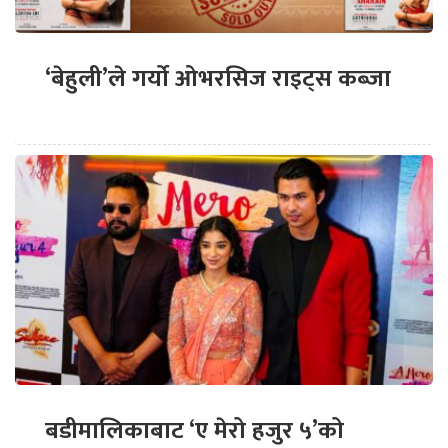
‘बेहुली’ले गर्यो ओभरसिज राइट्स कब्जा
बडीमालिकाबाट ‘ए मेरो हजुर ५’को