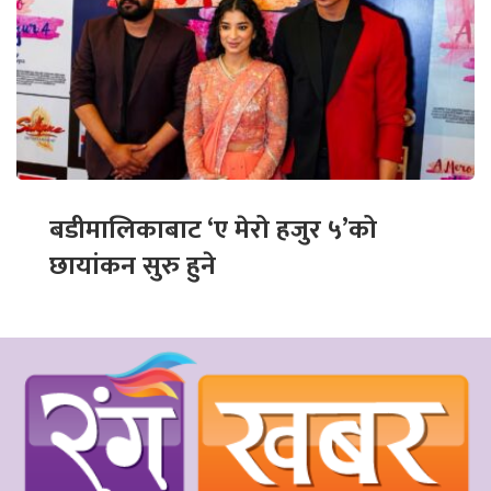
बडीमालिकाबाट ‘ए मेरो हजुर ५’को
छायांकन सुरु हुने