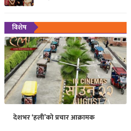
विशेष
देशभर ‘हली’को प्रचार आक्रामक