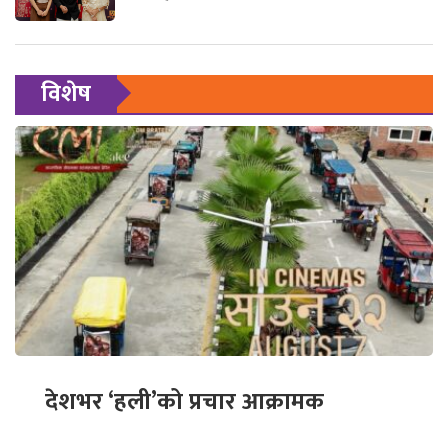
विशेष
देशभर ‘हली’को प्रचार आक्रामक