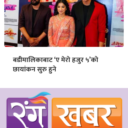
बडीमालिकाबाट ‘ए मेरो हजुर ५’को
छायांकन सुरु हुने