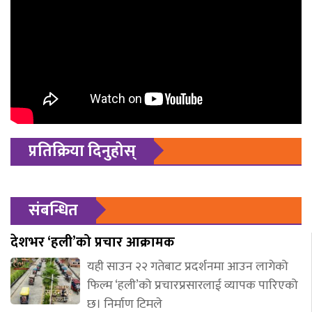
प्रतिक्रिया दिनुहोस्
संबन्धित
देशभर ‘हली’को प्रचार आक्रामक
यही साउन २२ गतेबाट प्रदर्शनमा आउन लागेको
फिल्म ‘हली’को प्रचारप्रसारलाई व्यापक पारिएको
छ। निर्माण टिमले