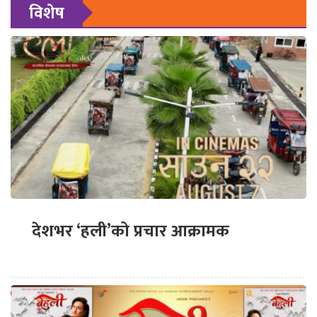
विशेष
देशभर ‘हली’को प्रचार आक्रामक