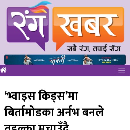
‘भ्वाइस किड्स’मा
बिर्तामोडका अर्नभ बनले
तहल्का मचाउँदै