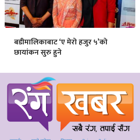
बडीमालिकाबाट ‘ए मेरो हजुर ५’को
छायांकन सुरु हुने