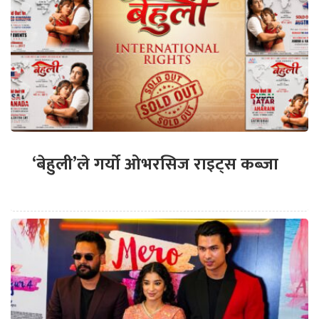
‘बेहुली’ले गर्यो ओभरसिज राइट्स कब्जा