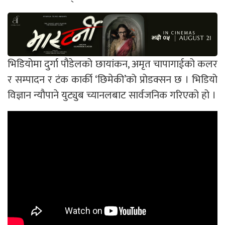
भिडियोमा दुर्गा पौडेलको छायांकन, अमृत चापागाईको कलर
र सम्पादन र टंक कार्की ‘छिमेकी’को प्रोडक्सन छ । भिडियो
विज्ञान न्यौपाने युट्युब च्यानलबाट सार्वजनिक गरिएको हो ।