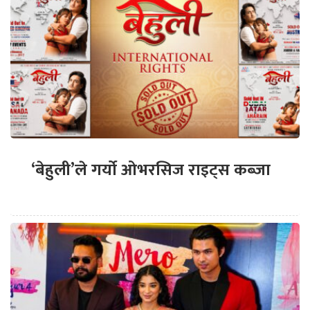
‘बेहुली’ले गर्यो ओभरसिज राइट्स कब्जा