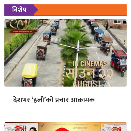
विशेष
देशभर ‘हली’को प्रचार आक्रामक