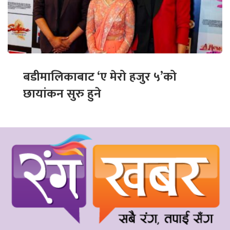
बडीमालिकाबाट ‘ए मेरो हजुर ५’को
छायांकन सुरु हुने