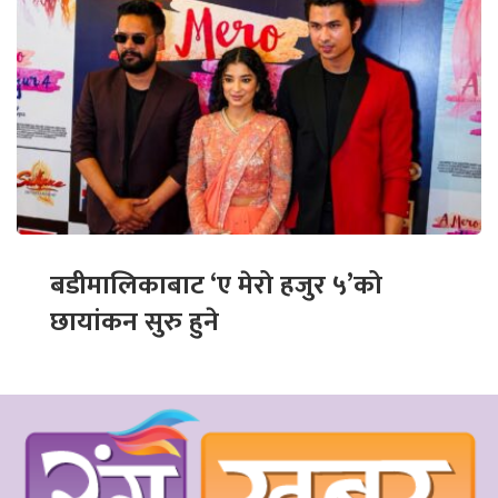
बडीमालिकाबाट ‘ए मेरो हजुर ५’को
छायांकन सुरु हुने