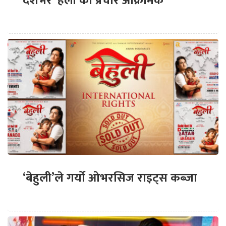
देशभर ‘हली’को प्रचार आक्रामक
‘बेहुली’ले गर्यो ओभरसिज राइट्स कब्जा