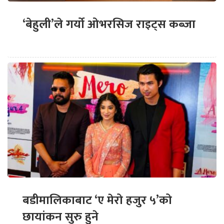
‘बेहुली’ले गर्यो ओभरसिज राइट्स कब्जा
बडीमालिकाबाट ‘ए मेरो हजुर ५’को
छायांकन सुरु हुने