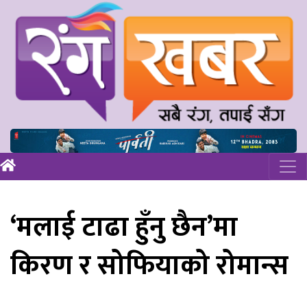
‘मलाई टाढा हुँनु छैन’मा
किरण र सोफियाको रोमान्स