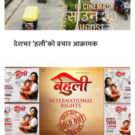
देशभर ‘हली’को प्रचार आक्रामक