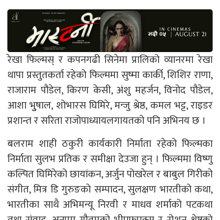
रेखा फिल्मस् र कपनगढी सिनेमा प्रालिको व्यानरमा रेखा
थापा प्रस्तुतकर्ता रहेको फिल्ममा सुष्मा कार्की, शिशिर राणा,
राजाराम पौडेल, किरण केसी, अंशु महर्जन, विनोद पौडेल,
आशा भुुषाल, शोभारस घिमिरे, मन्जु श्रेष्ठ, कमल भट्ट, राइडर
प्रशान्त र सरिता राजोपाध्यायलगायतको पनि अभिनय छ ।
बलराम शाही ठकुरी कार्यकारी निर्माता रहेको फिल्मका
निर्माता सुलभ प्रतिक र समीक्षा देउजा हुन् । फिल्ममा विष्णु
कल्पित घिमिरेको छायांकन, अर्जुन पोखरेल र बाबुल गिरीको
संगीत, मित्र डि गुरुङको सम्पादन, सुलक्षण भारतीको कथा,
भारतीका साथै अभिमन्यू निरवी र माधव शर्माको पटकथा
तथा संवाद, अनुपम गौतमको भीएफएक्स र रोशन श्रेष्ठको