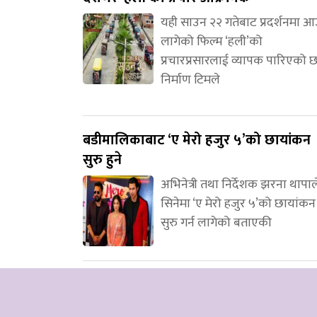
यही साउन २२ गतेबाट प्रदर्शनमा 
लागेको फिल्म ‘हली’को
प्रचारप्रसारलाई व्यापक पारिएको 
निर्माण टिमले
बडीमालिकाबाट ‘ए मेरो हजुर ५’को छायांकन
सुरु हुने
अभिनेत्री तथा निर्देशक झरना थापाल
सिनेमा ‘ए मेरो हजुर ५’को छायांकन
सुरु गर्न लागेको बताएकी