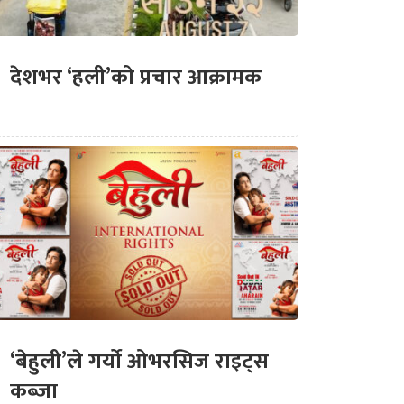
देशभर ‘हली’को प्रचार आक्रामक
‘बेहुली’ले गर्यो ओभरसिज राइट्स
कब्जा