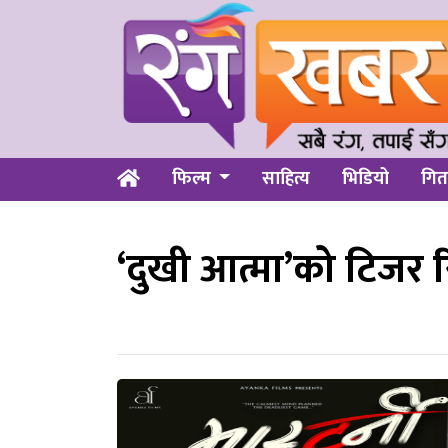
फिल्म
साहित्य
भिडियो
गित
‘दुखी आत्मा’को टिजर