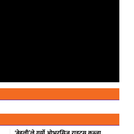
‘बेहुली’ले गर्यो ओभरसिज राइट्स कब्जा