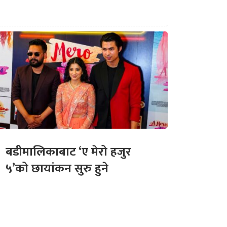
बडीमालिकाबाट ‘ए मेरो हजुर
५’को छायांकन सुरु हुने