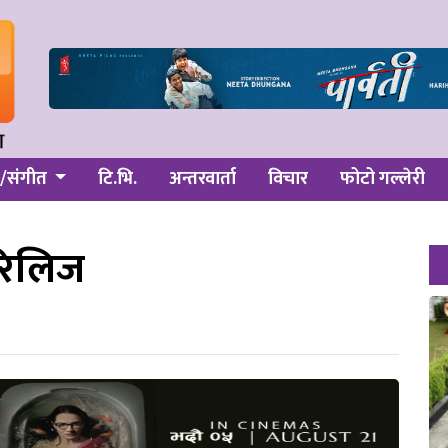
/संगीत
टि.भि.
अन्तरवार्ता
विचार
फोटो गल्लेरी
 रिलिज