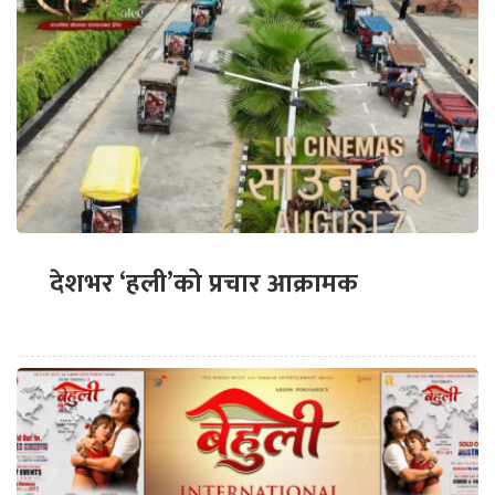
देशभर ‘हली’को प्रचार आक्रामक