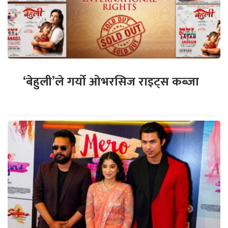
‘बेहुली’ले गर्यो ओभरसिज राइट्स कब्जा