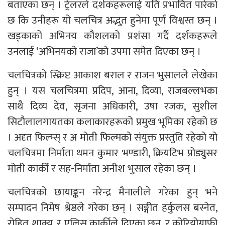
बताएका छन् । ट्रेलरले दर्शकहरूलाई यति प्रभावित पारेको
छ कि उनीहरू यो चलचित्र अद्भुत हुनेमा पूर्ण विश्वस्त छन् ।
खड्काको अभिनय कौशलको प्रशंसा गर्दै दर्शकहरूले
उनलाई ‘अभिनयको राजा’को उपमा समेत दिएका छन् ।
चलचित्रको स्क्रिप्ट आकाश बराल र राजन भुसालले लेखेका
हुन् । यस चलचित्रमा प्रदिप, आना, दिव्या, राजबल्लभका
साथै दिव्य देव, सृजना अधिकारी, उषा रजक, सुशील
सिटौलालगायतका कलाकारहरूको प्रमुख भूमिका रहेको छ
। अदृत फिल्म्स् र अ मोती फिल्मको संयुक्त प्रस्तुति रहेको यो
चलचित्रमा निर्माता थमन कुमार भण्डारी, क्रियटिभ प्रोड्युसर
मोती कार्की र सह-निर्माता अनीश भुसाल रहेका छन् ।
चलचित्रको छायाङ्कन नरेन्द्र मैनालीले गरेका हुन् भने
सम्पादन निमेष श्रेष्ठले गरेका छन् । सङ्गीत हर्कुलस बस्नेत,
रोहित शाक्य, र एलिस कार्कीले दिएका छन्, र कोरियोग्राफी