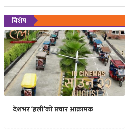
विशेष
देशभर ‘हली’को प्रचार आक्रामक