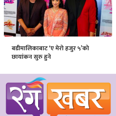
बडीमालिकाबाट ‘ए मेरो हजुर ५’को
छायांकन सुरु हुने