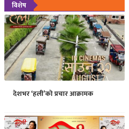
विशेष
देशभर ‘हली’को प्रचार आक्रामक