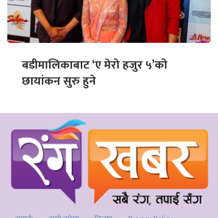
बडीमालिकाबाट ‘ए मेरो हजुर ५’को
छायांकन सुरु हुने