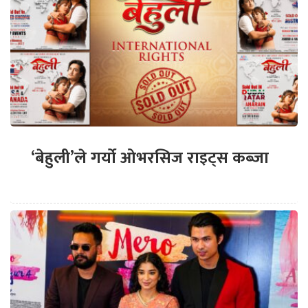
‘बेहुली’ले गर्यो ओभरसिज राइट्स कब्जा