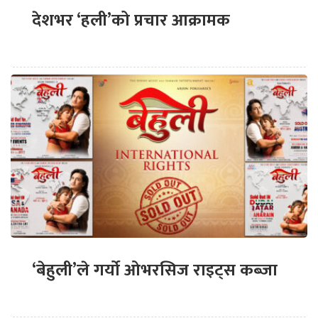
देशभर ‘हली’को प्रचार आक्रामक
‘बेहुली’ले गर्यो ओभरसिज राइट्स कब्जा