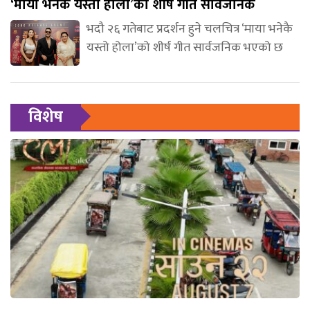
‘माया भनेकै यस्तो होला’को शीर्ष गीत सार्वजनिक
भदौ २६ गतेबाट प्रदर्शन हुने चलचित्र ‘माया भनेकै
यस्तो होला’को शीर्ष गीत सार्वजनिक भएको छ
विशेष