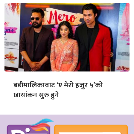
बडीमालिकाबाट ‘ए मेरो हजुर ५’को
छायांकन सुरु हुने