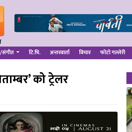
/संगीत
टि.भि.
अन्तरवार्ता
विचार
फोटो गल्लेरी
पिताम्बर’ को ट्रेलर