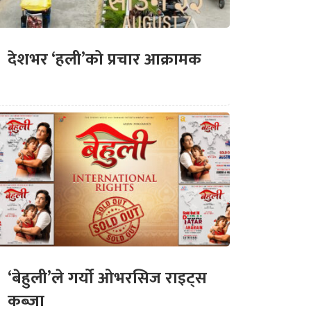
देशभर ‘हली’को प्रचार आक्रामक
‘बेहुली’ले गर्यो ओभरसिज राइट्स
कब्जा