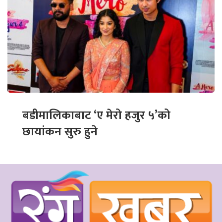
बडीमालिकाबाट ‘ए मेरो हजुर ५’को
छायांकन सुरु हुने