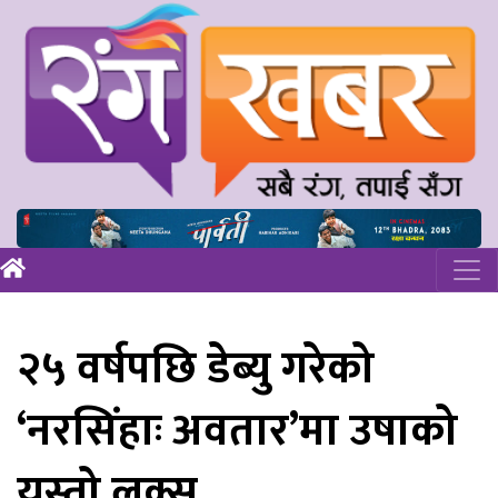
२५ वर्षपछि डेब्यु गरेको
‘नरसिंहाः अवतार’मा उषाको
यस्तो लूक्स