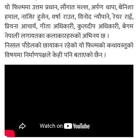
यो फिल्ममा उत्तम प्रधान, सौगात मल्ल, अर्पण थापा, बेनिशा
हमाल, नाजिर हुसेन, वर्षा राउत, विनोद न्यौपाने, रेयर राई,
प्रियना आचार्य, गीता अधिकारी, कुलदीप अधिकारी, बेगम
नेपाली लगायतका कलाकारहरुको अभिनय छ ।
निसाल पौडेलको छायांकन रहेको यो फिल्मको कथावस्तुको
विषयमा निर्माणपक्षले केही पनि बताएको छैन ।