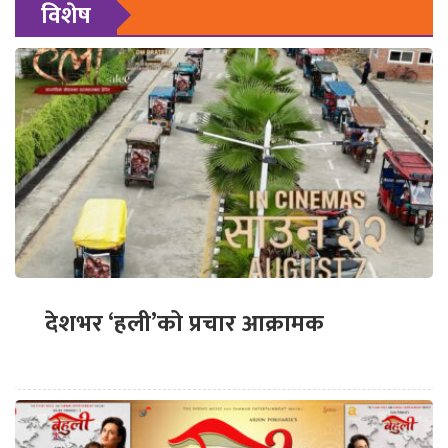
विशेष
देशभर ‘हली’को प्रचार आक्रामक