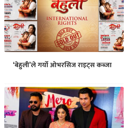
‘बेहुली’ले गर्यो ओभरसिज राइट्स कब्जा