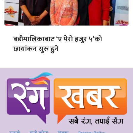
बडीमालिकाबाट ‘ए मेरो हजुर ५’को
छायांकन सुरु हुने