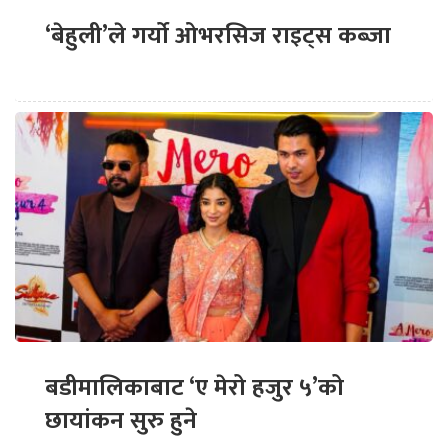
‘बेहुली’ले गर्यो ओभरसिज राइट्स कब्जा
बडीमालिकाबाट ‘ए मेरो हजुर ५’को
छायांकन सुरु हुने