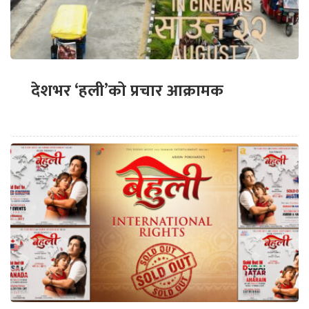
देशभर ‘हली’को प्रचार आक्रामक