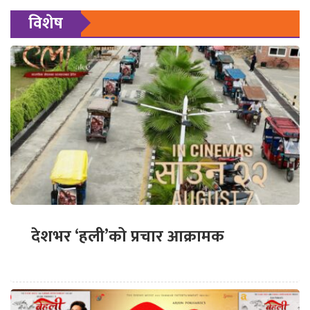
विशेष
देशभर ‘हली’को प्रचार आक्रामक