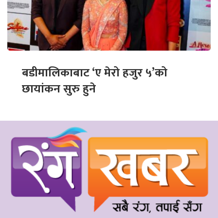
बडीमालिकाबाट ‘ए मेरो हजुर ५’को
छायांकन सुरु हुने