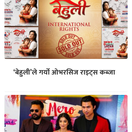
‘बेहुली’ले गर्यो ओभरसिज राइट्स कब्जा