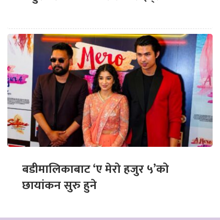
बडीमालिकाबाट ‘ए मेरो हजुर ५’को
छायांकन सुरु हुने