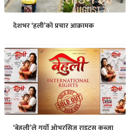
देशभर ‘हली’को प्रचार आक्रामक
‘बेहुली’ले गर्यो ओभरसिज राइट्स कब्जा