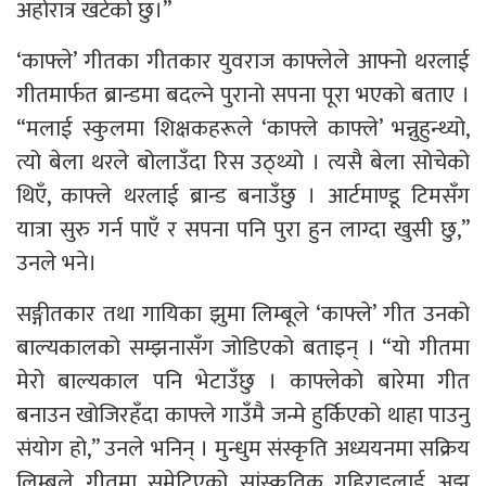
अहोरात्र खटेको छु।”
‘काफ्ले’ गीतका गीतकार युवराज काफ्लेले आफ्नो थरलाई
गीतमार्फत ब्रान्डमा बदल्ने पुरानो सपना पूरा भएको बताए ।
“मलाई स्कुलमा शिक्षकहरूले ‘काफ्ले काफ्ले’ भन्नुहुन्थ्यो,
त्यो बेला थरले बोलाउँदा रिस उठ्थ्यो । त्यसै बेला सोचेको
थिएँ, काफ्ले थरलाई ब्रान्ड बनाउँछु । आर्टमाण्डू टिमसँग
यात्रा सुरु गर्न पाएँ र सपना पनि पुरा हुन लाग्दा खुसी छु,”
उनले भने।
सङ्गीतकार तथा गायिका झुमा लिम्बूले ‘काफ्ले’ गीत उनको
बाल्यकालको सम्झनासँग जोडिएको बताइन् । “यो गीतमा
मेरो बाल्यकाल पनि भेटाउँछु । काफ्लेको बारेमा गीत
बनाउन खोजिरहँदा काफ्ले गाउँमै जन्मे हुर्किएको थाहा पाउनु
संयोग हो,” उनले भनिन् । मुन्धुम संस्कृति अध्ययनमा सक्रिय
लिम्बूले गीतमा समेटिएको सांस्कृतिक गहिराइलाई अझ