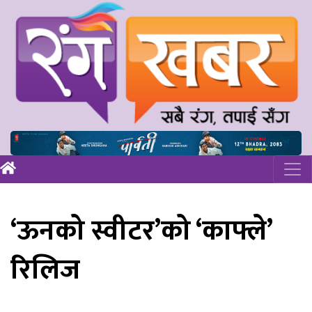
‘ऊनको स्वीटर’को ‘काफ्ले’
रिलिज