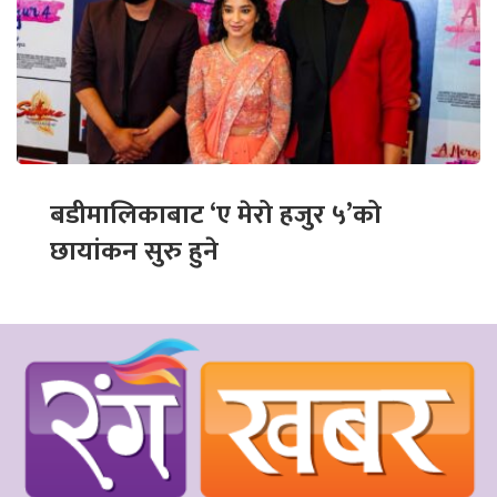
बडीमालिकाबाट ‘ए मेरो हजुर ५’को
छायांकन सुरु हुने