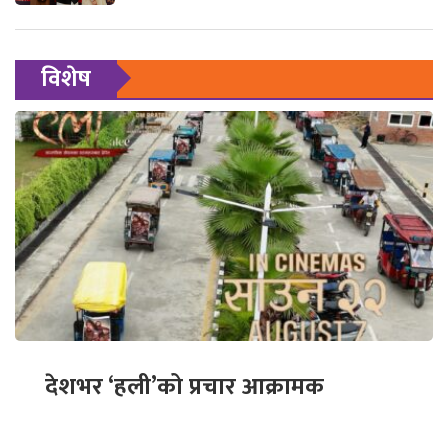
विशेष
देशभर ‘हली’को प्रचार आक्रामक