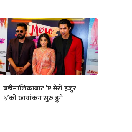
बडीमालिकाबाट ‘ए मेरो हजुर
५’को छायांकन सुरु हुने