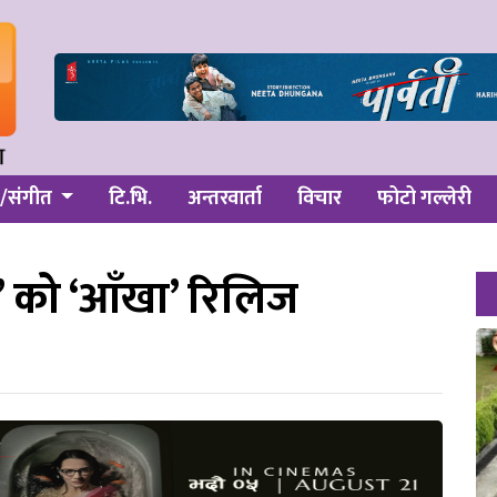
/संगीत
टि.भि.
अन्तरवार्ता
विचार
फोटो गल्लेरी
 २’ को ‘आँखा’ रिलिज