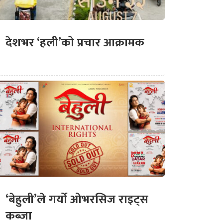
देशभर ‘हली’को प्रचार आक्रामक
‘बेहुली’ले गर्यो ओभरसिज राइट्स
कब्जा